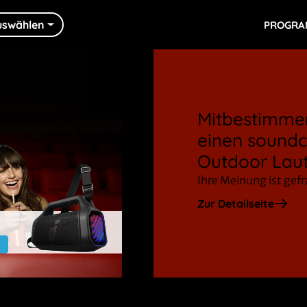
uswählen
PROGR
Mitbestimmen
einen soundc
Outdoor Laut
Ihre Meinung ist gef
Zur Detailseite