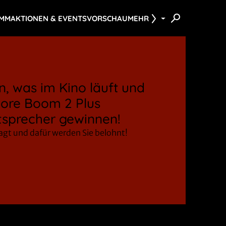
AMM
AKTIONEN & EVENTS
VORSCHAU
MEHR
, was im Kino läuft und
ore Boom 2 Plus
sprecher gewinnen!
ragt und dafür werden Sie belohnt!